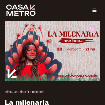
Ir
MAIN
al
MEN
contenido
La
milenaria
cantidad
Inicio
/
Cartelera
/ La milenaria
La milenaria